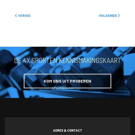
VORIG ARTIKEL: BEDRIJFSFITNESS
VOLGENDE ARTIKEL:
VORIGE
VOLGENDE
DE 4X SPORTEN KENNISMAKINGSKAART
KOM ONS UIT PROBEREN
ADRES & CONTACT