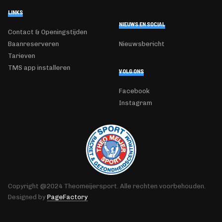
LINKS
NIEUWS EN SOCIAL
Contact & Openingstijden
Baanreserveren
Nieuwsbericht
Tarieven
TMS app installeren
VOLG ONS
Facebook
Instagram
Copyright @2024 Theomeijersport. Alle rechten voorbehouden.
Designed by
PageFactory