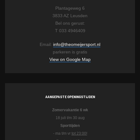
Plantageweg 6
3833 AZ Leusden
Bel ons gerust:
T 033 4946409
Email:
info@theomeijersport.nl
parkeren is gratis
View on Google Map
AANGEPASTE OPENINGSTIJDEN
Zomervakantie 6 wk
18 juli t/m 30 aug
Sporttijden
- ma t/m vr
tot 23:00!