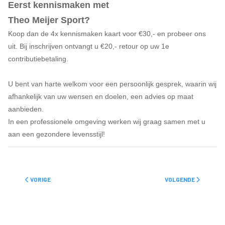
Eerst kennismaken met
Theo Meijer Sport?
Koop dan de 4x kennismaken kaart voor €30,- en probeer ons
uit. Bij inschrijven ontvangt u €20,- retour
op uw 1e
contributiebetaling.
U bent van harte welkom voor een persoonlijk gesprek, waarin wij
afhankelijk van uw wensen en doelen, een advies op maat
aanbieden.
In een professionele omgeving werken wij graag samen met u
aan een gezondere levensstijl!
VORIG ARTIKEL: PRIVACY
VOLGENDE ARTIKEL:
VORIGE
VOLGENDE