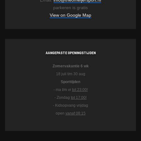
Email:
info@theomeijersport.nl
parkeren is gratis
View on Google Map
AANGEPASTE OPENINGSTIJDEN
Zomervakantie 6 wk
18 juli t/m 30 aug
Sporttijden
- ma t/m vr
tot 23:00!
- Zondag
tot 17:00!
- Kidsopvang vrijdag
open
vanaf 08:15