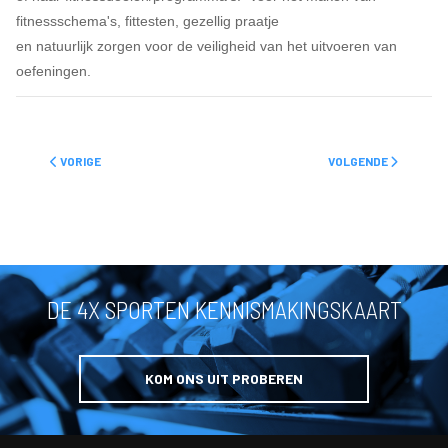
fitnessschema's, fittesten, gezellig praatje
en natuurlijk zorgen voor de veiligheid van het uitvoeren van
oefeningen.
VORIG ARTIKEL: RACKETSPORT
VOLGENDE ARTIKEL:
VORIGE
VOLGENDE
DE 4X SPORTEN KENNISMAKINGSKAART
KOM ONS UIT PROBEREN