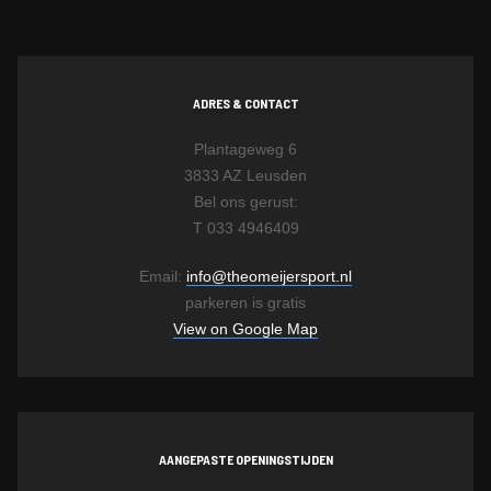
ADRES & CONTACT
Plantageweg 6
3833 AZ Leusden
Bel ons gerust:
T 033 4946409
Email:
info@theomeijersport.nl
parkeren is gratis
View on Google Map
AANGEPASTE OPENINGSTIJDEN