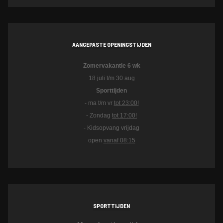
AANGEPASTE OPENINGSTIJDEN
Zomervakantie 6 wk
18 juli t/m 30 aug
Sporttijden
- ma t/m vr
tot 23:00!
- Zondag
tot 17:00!
- Kidsopvang vrijdag
open
vanaf 08:15
SPORTTIJDEN