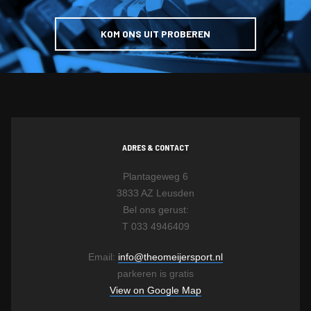
KOM ONS UIT PROBEREN
ADRES & CONTACT
Plantageweg 6
3833 AZ Leusden
Bel ons gerust:
T 033 4946409
Email:
info@theomeijersport.nl
parkeren is gratis
View on Google Map