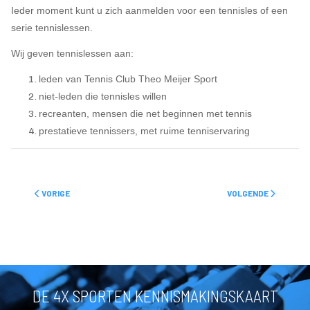
Ieder moment kunt u zich aanmelden voor een tennisles of een
serie tennislessen.
Wij geven tennislessen aan:
leden van Tennis Club Theo Meijer Sport
niet-leden die tennisles willen
recreanten, mensen die net beginnen met tennis
prestatieve tennissers, met ruime tenniservaring
VORIG ARTIKEL: SQUASH
VOLGENDE ARTIKEL: 
VORIGE
VOLGENDE
DE 4X SPORTEN KENNISMAKINGSKAART