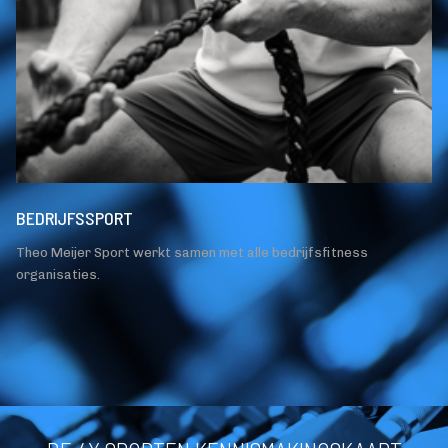
BEDRIJFSSPORT
V
Theo Meijer Sport werkt samen met alle bedrijfsfitness
Wi
organisaties.